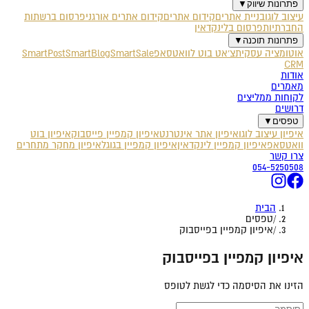
פתרונות שיווק
▼
עיצוב לוגו
בניית אתרים
קידום אתרים
קידום אתרים אורגני
פרסום ברשתות
החברתיות
פרסום בלינקדאין
פתרונות תוכנה
▼
אוטומציה עסקית
צ'אט בוט לוואטסאפ
SmartSale
SmartBlog
SmartPost
CRM
אודות
מאמרים
לקוחות ממליצים
דרושים
טפסים
▼
איפיון עיצוב לוגו
איפיון אתר אינטרנט
איפיון קמפיין פייסבוק
איפיון בוט
וואטסאפ
איפיון קמפיין לינקדאין
איפיון קמפיין בגוגל
איפיון מחקר מתחרים
צרו קשר
054-5250508
הבית
/
טפסים
/
איפיון קמפיין בפייסבוק
איפיון קמפיין בפייסבוק
הזינו את הסיסמה כדי לגשת לטופס