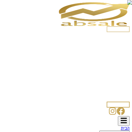
054-5250508
הבית
פתרונות שיווק
עיצוב לוגו
בניית אתרים
קידום אתרים
קידום אתרים אורגני
פרסום ברשתות
החברתיות
פרסום בלינקדאין
פתרונות תוכנה
אוטומציה עסקית
צ'אט בוט לוואטסאפ
SmartSale
SmartBlog
SmartPost
CRM
אודות
מאמרים
לקוחות ממליצים
דרושים
טפסים
איפיון עיצוב לוגו
איפיון אתר אינטרנט
איפיון קמפיין פייסבוק
איפיון בוט
וואטסאפ
איפיון קמפיין לינקדאין
איפיון קמפיין בגוגל
איפיון מחקר מתחרים
צרו קשר
054-5250508
הבית