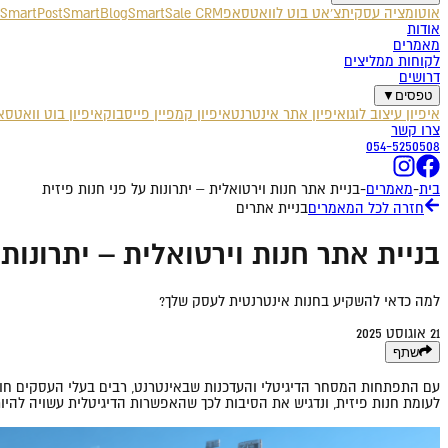
אוטומציה עסקית
צ'אט בוט לוואטסאפ
SmartSale CRM
SmartBlog
SmartPost
אודות
מאמרים
לקוחות ממליצים
דרושים
טפסים
▼
איפיון עיצוב לוגו
איפיון אתר אינטרנט
איפיון קמפיין פייסבוק
איפיון בוט וואטס
צרו קשר
054-5250508
בית
-
מאמרים
-
בניית אתר חנות וירטואלית – יתרונות על פני חנות פיזית
חזרה לכל המאמרים
בניית אתרים
בניית אתר חנות וירטואלית – יתרונות 
למה כדאי להשקיע בחנות אינטרנטית לעסק שלך?
21 אוגוסט 2025
שתף
עם התפתחות המסחר הדיגיטלי והעדכנות שבאינטרנט, רבים בעלי העסקים חווי
לעומת חנות פיזית, ונדגיש את הסיבות לכך שהאפשרות הדיגיטלית עשויה להי