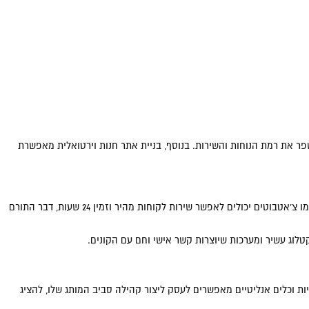
כל שעה ובכל מקום, מה שמשפר את רמת הנוחות והשירות. בנוסף, בניית אתר חנות וירטואלית מאפשרת
באמצעות טכנולוגיות למידה מכונה ובינה מלאכותית, חנות מקוונת יכולה לזהות את העדיפויות וההרגלים של הלקוחות ולספק הצעות מותאמות אישית. כלים כמו צ'אטבוטים יכולים לאפשר שירות לקוחות מהיר וזמין 24 שעות, דבר התורם
קטלוג עשיר ומערכות שיוצרות קשר אישי וחם עם הקונים.
ות וכלים אנליטיים מאפשרים לעסק ליצור קהילה סביב המותג שלו, להציג