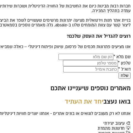
חברות רבות מבינות כיום את החשיבות של החוויה הדיגיטלית ושוכרות שירותי
עמדה בתהליך המכירה.
בניית אתר חנות וירטואלית מציעה יתרונות מרשימים שעשויים לשפר את הביצוע
ליצור קשר עם צוות המומחים שלנו ב-absale. גלה מאמרים נוספים בסמאטרבלוג ותקדם את העסק שלך לעתיד דיגיטלי מוצלח.
רוצים להגדיל את העסק שלכם?
אנו מציעים פתרונות חכמים של פרסום, שיווק ופיתוח דיגיטלי – כאלה שמבי
שם מלא *
טלפון *
דוא"ל *
שלח
מאמרים נוספים שיעניינו אתכם
בואו נעצב
יחד את העתיד
אנחנו לא רק מעצבים לוגואים או בונים אתרים - אנחנו יוצרים חוויות דיגיטלי
🎨 עיצוב יצירתי
💡 חדשנות מתמדת