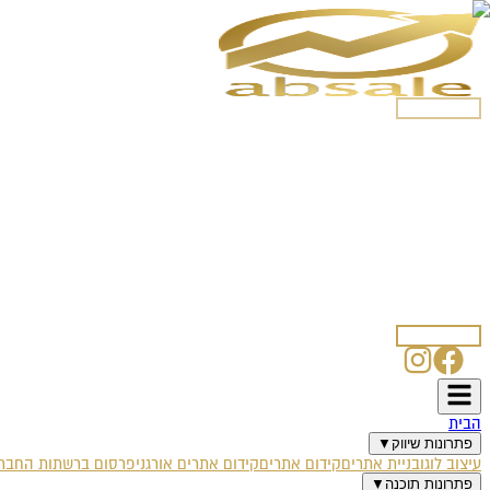
054-5250508
הבית
פתרונות שיווק
עיצוב לוגו
בניית אתרים
קידום אתרים
קידום אתרים אורגני
פרסום ברשתות החברת
פתרונות תוכנה
אוטומציה עסקית
צ'אט בוט לוואטסאפ
SmartSale CRM
SmartBlog
SmartPost
אודות
מאמרים
לקוחות ממליצים
דרושים
טפסים
איפיון עיצוב לוגו
איפיון אתר אינטרנט
איפיון קמפיין פייסבוק
איפיון בוט וואטס
צרו קשר
054-5250508
הבית
פתרונות שיווק
▼
עיצוב לוגו
בניית אתרים
קידום אתרים
קידום אתרים אורגני
פרסום ברשתות החברת
פתרונות תוכנה
▼