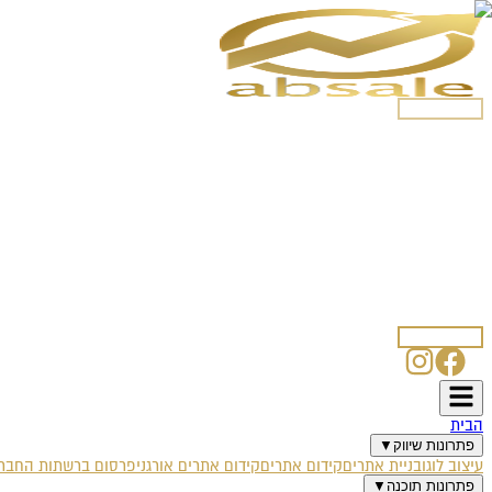
054-5250508
הבית
פתרונות שיווק
עיצוב לוגו
בניית אתרים
קידום אתרים
קידום אתרים אורגני
פרסום ברשתות החברת
פתרונות תוכנה
אוטומציה עסקית
צ'אט בוט לוואטסאפ
SmartSale CRM
SmartBlog
SmartPost
אודות
מאמרים
לקוחות ממליצים
דרושים
טפסים
איפיון עיצוב לוגו
איפיון אתר אינטרנט
איפיון קמפיין פייסבוק
איפיון בוט וואטס
צרו קשר
054-5250508
הבית
פתרונות שיווק
▼
עיצוב לוגו
בניית אתרים
קידום אתרים
קידום אתרים אורגני
פרסום ברשתות החברת
פתרונות תוכנה
▼