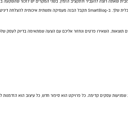
ת שאתה רוצה להעביר ולתקציב הזמין. בשני המקרים יש לזכור שהשקעה בנו
צור קשר לקבלת ייעוץ מקצועי.
אים תוצאות. השאירו פרטים ונחזור אליכם עם הצעה שמתאימה בדיוק לעסק שלכ
ות שמניעות עסקים קדימה. כל פרויקט הוא סיפור חדש, כל עיצוב הוא הזדמנות ל