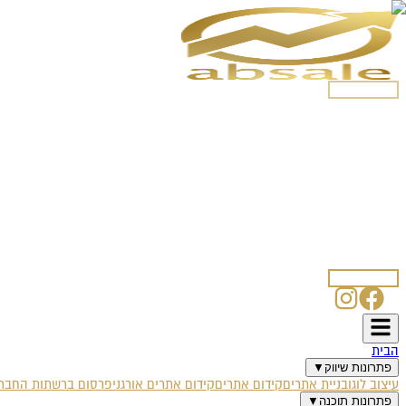
054-5250508
הבית
פתרונות שיווק
עיצוב לוגו
בניית אתרים
קידום אתרים
קידום אתרים אורגני
פרסום ברשתות החברת
פתרונות תוכנה
אוטומציה עסקית
צ'אט בוט לוואטסאפ
SmartSale CRM
SmartBlog
SmartPost
אודות
מאמרים
לקוחות ממליצים
דרושים
טפסים
איפיון עיצוב לוגו
איפיון אתר אינטרנט
איפיון קמפיין פייסבוק
איפיון בוט וואטס
צרו קשר
054-5250508
הבית
פתרונות שיווק
▼
עיצוב לוגו
בניית אתרים
קידום אתרים
קידום אתרים אורגני
פרסום ברשתות החברת
פתרונות תוכנה
▼