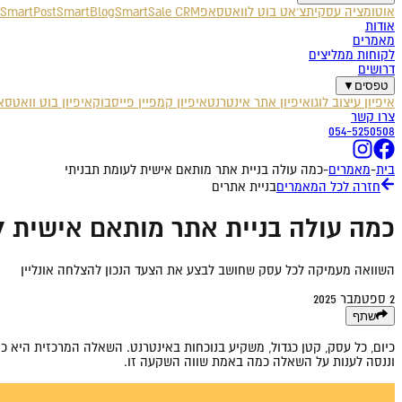
אוטומציה עסקית
צ'אט בוט לוואטסאפ
SmartSale CRM
SmartBlog
SmartPost
אודות
מאמרים
לקוחות ממליצים
דרושים
טפסים
▼
איפיון עיצוב לוגו
איפיון אתר אינטרנט
איפיון קמפיין פייסבוק
איפיון בוט וואטס
צרו קשר
054-5250508
בית
-
מאמרים
-
כמה עולה בניית אתר מותאם אישית לעומת תבניתי
חזרה לכל המאמרים
בניית אתרים
כמה עולה בניית אתר מותאם אישית ל
השוואה מעמיקה לכל עסק שחושב לבצע את הצעד הנכון להצלחה אונליין
2 ספטמבר 2025
שתף
כיום, כל עסק, קטן כגדול, משקיע בנוכחות באינטרנט. השאלה המרכזית היא 
וננסה לענות על השאלה כמה באמת שווה השקעה זו.