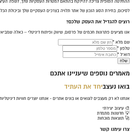
ההחלטה הסופית צריכה להילקח בהתאם למטרות העסקיות שלך, לשפה העיצובי
לסיכום, בחירת הסוג הנכון של אתר תלויה בצרכים העסקיים שלך וביכולת הכלכלית שלך. ב-SmartBlog תקבל הבנה מעמיקה ותשתית איכותית להצלחה דיגיטלית. התחל את המסע שלך או 
רוצים להגדיל את העסק שלכם?
אנו מציעים פתרונות חכמים של פרסום, שיווק ופיתוח דיגיטלי – כאלה שמבי
שם מלא *
טלפון *
דוא"ל *
שלח
מאמרים נוספים שיעניינו אתכם
בואו נעצב
יחד את העתיד
אנחנו לא רק מעצבים לוגואים או בונים אתרים - אנחנו יוצרים חוויות דיגיטלי
🎨 עיצוב יצירתי
💡 חדשנות מתמדת
🚀 תוצאות מוכחות
צרו עימנו קשר