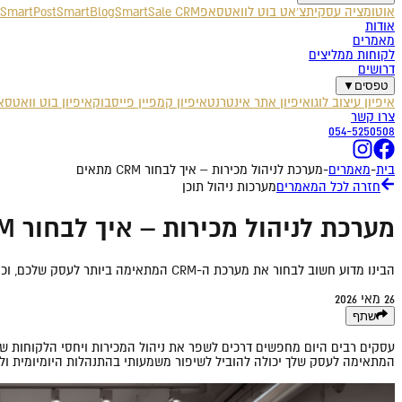
אוטומציה עסקית
צ'אט בוט לוואטסאפ
SmartSale CRM
SmartBlog
SmartPost
אודות
מאמרים
לקוחות ממליצים
דרושים
טפסים
▼
איפיון עיצוב לוגו
איפיון אתר אינטרנט
איפיון קמפיין פייסבוק
איפיון בוט וואטס
צרו קשר
054-5250508
בית
-
מאמרים
-
מערכת לניהול מכירות – איך לבחור CRM מתאים
חזרה לכל המאמרים
מערכות ניהול תוכן
מערכת לניהול מכירות – איך לבחור CRM מתאים
הבינו מדוע חשוב לבחור את מערכת ה-CRM המתאימה ביותר לעסק שלכם, וכיצד זו תשפר את ניהול המכירות והיחסים עם הלקוחות.
26 מאי 2026
שתף
המתאימה לעסק שלך יכולה להוביל לשיפור משמעותי בהתנהלות היומיומית ול