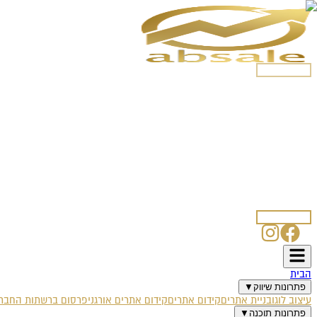
054-5250508
הבית
פתרונות שיווק
עיצוב לוגו
בניית אתרים
קידום אתרים
קידום אתרים אורגני
פרסום ברשתות החברת
פתרונות תוכנה
אוטומציה עסקית
צ'אט בוט לוואטסאפ
SmartSale CRM
SmartBlog
SmartPost
אודות
מאמרים
לקוחות ממליצים
דרושים
טפסים
איפיון עיצוב לוגו
איפיון אתר אינטרנט
איפיון קמפיין פייסבוק
איפיון בוט וואטס
צרו קשר
054-5250508
הבית
פתרונות שיווק
▼
עיצוב לוגו
בניית אתרים
קידום אתרים
קידום אתרים אורגני
פרסום ברשתות החברת
פתרונות תוכנה
▼