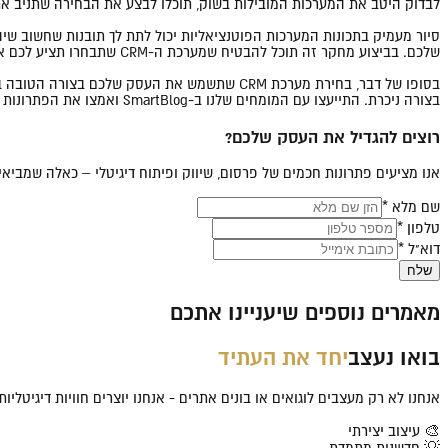
לבדוק היטב את המערכות המובילות בשוק, תוכלו לבצע את הבחירה שתניב א
סיור מעמיק בתכונות המערכות הפוטנציאליות יכול לתת לך תובנות שחשוב שי
שלכם. בביצוע מחקר זה תוכל להבטיח שמערכת ה-CRM שתבחרו תציע לכם את הכלים הטובים ביותר לשיפור ההכנסות ותהליכי העבודה.
בסופו של דבר, בחירת מערכת CRM שתשמש את הע
בצורה ניכרת. התייעצו עם המומחים שלנו ב-SmartBlog ואמצו את הפתרונות המושלמים להתפתחות ולהצלחה של העסק שלכם.
רוצים להגדיל את העסק שלכם?
אנו מציעים פתרונות חכמים של פרסום, שיווק ופיתוח דיגיטלי – כאלה שמבי
שם מלא *
טלפון *
דוא"ל *
שלח
מאמרים נוספים שיעניינו אתכם
בואו נעצב
יחד את העתיד
אנחנו לא רק מעצבים לוגואים או בונים אתרים - אנחנו יוצרים חוויות דיגיטלי
🎨 עיצוב יצירתי