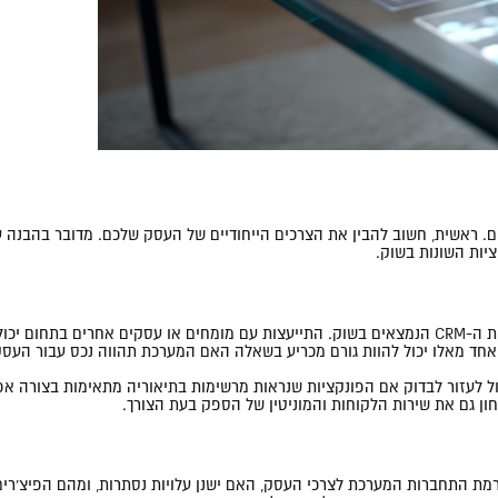
מספר גורמים. ראשית, חשוב להבין את הצרכים הייחודיים של העסק שלכם. מדובר בהב
יות השונות בשוק.
חשוב לנהל את הבחירה בצורה מושכלת על ידי ביצוע מחקר מעמיק על פתרונות ה-CRM הנמצאים בשוק. התייעצו
ל אחד מאלו יכול להוות גורם מכריע בשאלה האם המערכת תהווה נכס עבור העס
תקופת ניסיון. הדבר יכול לעזור לבדוק אם הפונקציות שנראות מרשימות בתיאוריה מתאימו
ון גם את שירות הלקוחות והמוניטין של הספק בעת הצורך.
יא הכרחית. יש לבדוק מה רמת התחברות המערכת לצרכי העסק, האם ישנן עלויות נסתרות, 