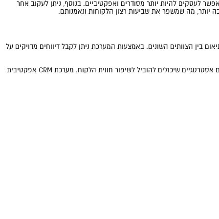
שמאפשר לעסקים להיות יותר מסודרים ואפקטיביים. בנוסף, ניתן לעקוב אחר
בה יותר, מה שמשפר את שביעות רצון הלקוחות ונאמנותם.
יים על הלקוחות, מה שמקל על תיאום בין הצוותים השונים. באמצעות המערכת ניתן לקבל דיווחים מדויקים על
היכולת לנתח את התנהגות הלקוחות ורמות השביעות רצונם על ידי דיווחים מפורטים היא חיונית. בעזרת ניתוח זה, עסקים יכולים לפענח דפוסים ולשלב שינויים אסטרטגיים שיכולים להוביל לשיפור חווית הלקוח. מערכת CRM אפקטיבית