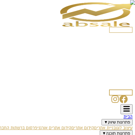
054-5250508
הבית
פתרונות שיווק
עיצוב לוגו
בניית אתרים
קידום אתרים
קידום אתרים אורגני
פרסום ברשתות החברת
פתרונות תוכנה
אוטומציה עסקית
צ'אט בוט לוואטסאפ
SmartSale CRM
SmartBlog
SmartPost
אודות
מאמרים
לקוחות ממליצים
דרושים
טפסים
איפיון עיצוב לוגו
איפיון אתר אינטרנט
איפיון קמפיין פייסבוק
איפיון בוט וואטס
צרו קשר
054-5250508
הבית
פתרונות שיווק
▼
עיצוב לוגו
בניית אתרים
קידום אתרים
קידום אתרים אורגני
פרסום ברשתות החברת
פתרונות תוכנה
▼