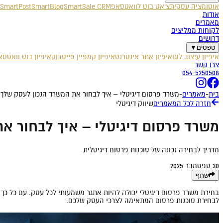
אוטומציה עסקית
צ'אט בוט לוואטסאפ
SmartSale CRM
SmartBlog
SmartPost
אודות
מאמרים
לקוחות ממליצים
דרושים
טפסים
▼
איפיון עיצוב לוגו
איפיון אתר אינטרנט
איפיון קמפיין פייסבוק
איפיון בוט וואטס
צרו קשר
054-5250508
בית
-
מאמרים
-
משרד פרסום דיגיטלי – איך לבחור את המשרד הנכון לעסק שלך
חזרה לכל המאמרים
שיווק דיגיטלי
משרד פרסום דיגיטלי – איך לבחור א
מדריך לבחירה נכונה של סוכנות פרסום דיגיטלית
30 ספטמבר 2025
שתף
בחירת משרד פרסום דיגיטלי יכולה להיות אתגר משמעותי לכל עסק. עם כל כ
לבחירת סוכנות פרסום המתאימה לצרכי העסק שלכם.