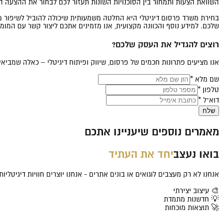
השוואת הצעות ותמחור בין הסוכנויות השונות תעזור לכם לבחור את ההצעה 
בחירת משרד פרסום דיגיטלי היא החלטה משמעותית שיכולה להוביל לשיפור מ
שלכם. למידע נוסף והכוונה מקצועית, אנו מזמינים אתכם ליצור קשר עם המומחים ב-log
רוצים להגדיל את העסק שלכם?
אנו מציעים פתרונות חכמים של פרסום, שיווק ופיתוח דיגיטלי – כאלה שמבי
שם מלא *
טלפון *
דוא"ל *
שלח
מאמרים נוספים שיעניינו אתכם
בואו נעצב
יחד את העתיד
אנחנו לא רק מעצבים לוגואים או בונים אתרים - אנחנו יוצרים חוויות דיגיטלי
🎨 עיצוב יצירתי
💡 חדשנות מתמדת
🚀 תוצאות מוכחות